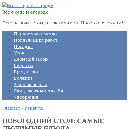
Перейти
к
Все о саде и огороде
контенту
Готовь сани летом, а телегу зимой! Просто о сложном!
Первое знакомство
Полный цикл работ
Посадка
Уход
Дешевый забор
Рецепты
Вредители
Болезни
Зеленая аптека
Ландшафтный дизайн
Удобрения
Главная
»
Рецепты
НОВОГОДНИЙ СТОЛ: САМЫЕ
ЛЮБИМЫЕ БЛЮДА