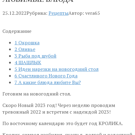
25.12.2022
Рубрика:
Рецепты
Автор:
vera65
Содержание
1
Окрошка
2
Оливье
3
Рыба под шубой
4
ШАШЛЫК
5
Идеи нарезки на новогодний стол
6
Счастливого Нового Года
7
А какие блюда любите Вы?
Готовим на новогодний стол.
Скоро Новый 2023 год! Через неделю проводим
тревожный 2022 и встретим с надеждой 2023!
По восточному календарю это будет год КРОЛИКА.
Кролик-символ изобилия, счастья, долгой и радостной