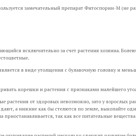
ользуется замечательный препарат Фитоспорин-М (не раз
ающийся исключительно за счет растения хозяина. Болеют
естоцветные.
вляется в виде утолщения с булавочную головку и меньше
ривать корешки и растения с признаками малейшего ут
е растения от здоровых невозможно, зато у взрослых ра
дают, а нижние как бы стелются по земле, выкопайте одно
на приостанавливается, так как все питательные веществ
ое окучивание растений несколько сдержит развитие боле