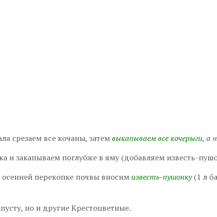
ала срезаем все кочаны, затем
выкапываем все кочерыги,
а н
а и закапываем поглубже в яму (добавляем известь-пушо
ри осенней перекопке почвы вносим
известь-пушонку
(1 л 
апусту, но и другие Крестоцветные.