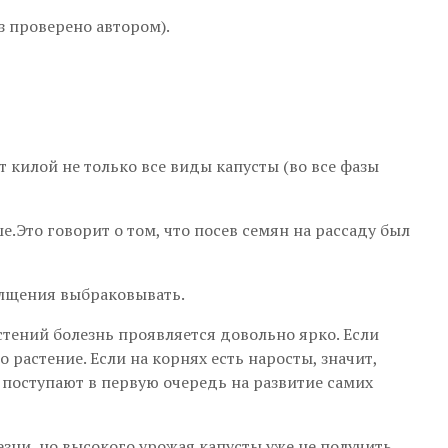
 проверено автором).
 килой не только все виды капусты (во все фазы
.Это говорит о том, что посев семян на рассаду был
олщения выбраковывать.
стений болезнь проявляется довольно ярко. Если
 растение. Если на корнях есть наросты, значит,
а поступают в первую очередь на развитие самих
зни, но высокого урожая капусты уже не получить.