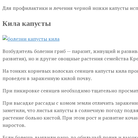
Для профилактики и лечения черной ножки капусты исп
Кила капусты
Возбудитель болезни гриб — паразит, живущий и развив
развития), но и другие овощные растения семейства Кр
На тонких корневых волосках сеянцев капусты кила проя
проведен в зараженную килой почву.
При пикировке сеянцев необходимо тщательно просмат
При высадке рассады с комом земли отличить зараженны
заметили, что листья капусты в солнечную погоду подвя
растение больно кистой. При этом рост и развитие коча
наростов.
Если болезнь выявили рано, то обильный полив и высок