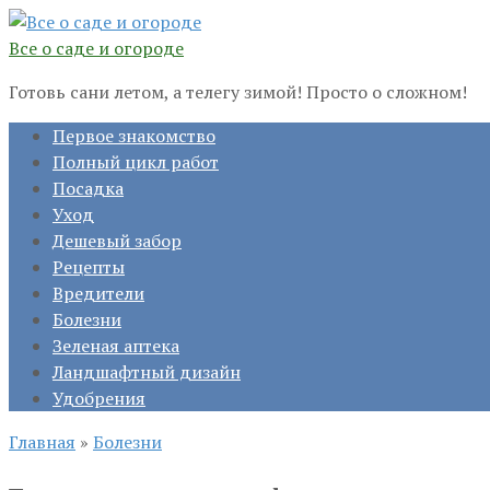
Перейти
к
Все о саде и огороде
контенту
Готовь сани летом, а телегу зимой! Просто о сложном!
Первое знакомство
Полный цикл работ
Посадка
Уход
Дешевый забор
Рецепты
Вредители
Болезни
Зеленая аптека
Ландшафтный дизайн
Удобрения
Главная
»
Болезни