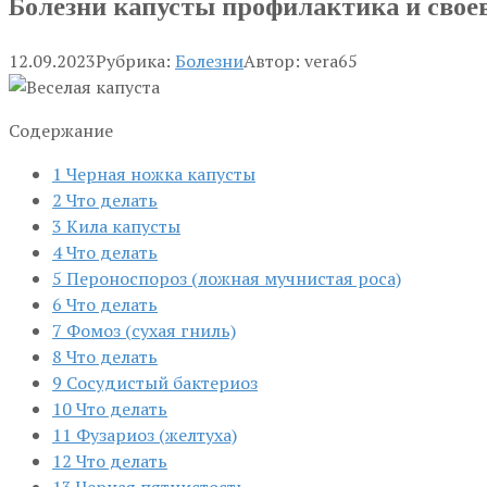
Болезни капусты профилактика и свое
12.09.2023
Рубрика:
Болезни
Автор:
vera65
Содержание
1
Черная ножка капусты
2
Что делать
3
Кила капусты
4
Что делать
5
Пероноспороз (ложная мучнистая роса)
6
Что делать
7
Фомоз (сухая гниль)
8
Что делать
9
Сосудистый бактериоз
10
Что делать
11
Фузариоз (желтуха)
12
Что делать
13
Черная пятнистость