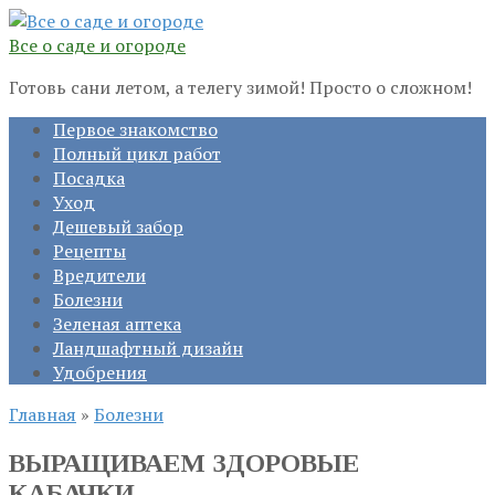
Перейти
к
Все о саде и огороде
контенту
Готовь сани летом, а телегу зимой! Просто о сложном!
Первое знакомство
Полный цикл работ
Посадка
Уход
Дешевый забор
Рецепты
Вредители
Болезни
Зеленая аптека
Ландшафтный дизайн
Удобрения
Главная
»
Болезни
ВЫРАЩИВАЕМ ЗДОРОВЫЕ
КАБАЧКИ