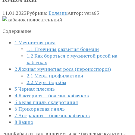
11.01.2023
Рубрика:
Болезни
Автор:
vera65
Содержание
1
Мучнистая роса
1.1
Причины развития болезни
1.2
Как бороться с мучнистой росой на
кабачках
2
Ложная мучнистая роса (пероноспороз)
2.1
Меры профилактики
2.2
Меры борьбы
3
Черная плесень
4
Бактериоз — болезнь кабачков
5
Белая гниль склеротиния
6
Прикорневая гниль
7
Антракноз — болезнь кабачков
8
Важно
енноКабачки, как, впрочем, и все бахчевые культуры