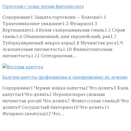
Гортензия с точки зрения фитопатолога
Содержание1 Защита гортензии — Болезни1.1
Трахеомикозное увядание1.2 Фузариоз1.3
Вертициллез1.4 Белая склероциальная гниль1.5 Серая
гниль1.6 Обыкновенный, или европейский, рак1.7
Туберкуляриевый некроз коры1.8 Мучнистая роса1.9
Аскохитозная пятнистость1.10 Филлостиктозная
пятнистость1.11 Септориозная…
Болезни капусты профилактика и своевременное их лечение
Содержание1 Черная ножка капусты2 Что делать3 Кила
капусты4 Что делать5 Пероноспороз (ложная
мучнистая роса)6 Что делать7 Фомоз (сухая гниль)8 Что
делать9 Сосудистый бактериоз10 Что делать11
Фузариоз (желтуха)12 Что…