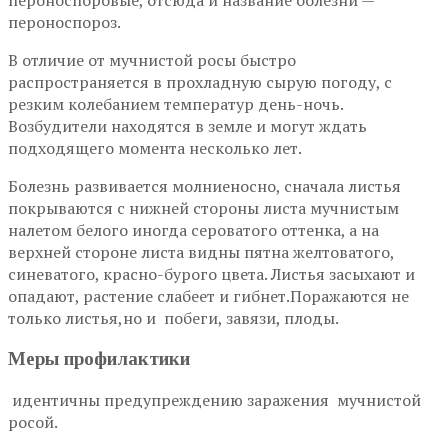
пероноспоровые, отсюда и название болезни —
пероноспороз.
В отличие от мучнистой росы быстро
распространяется в прохладную сырую погоду, с
резким колебанием температур день-ночь.
Возбудители находятся в земле и могут ждать
подходящего момента несколько лет.
Болезнь развивается молниеносно, сначала листья
покрываются с нижней стороны листа мучнистым
налетом белого иногда сероватого оттенка, а на
верхней стороне листа видны пятна желтоватого,
синеватого, красно-бурого цвета. Листья засыхают и
опадают, растение слабеет и гибнет.Поражаются не
только листья,но и побеги, завязи, плоды.
Меры профилактики
идентичны предупреждению заражения мучнистой
росой.