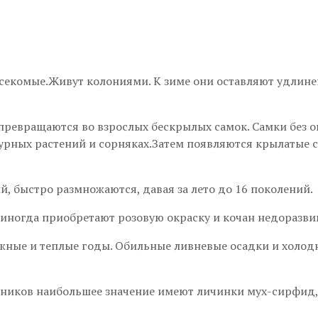
насекомые.Живут колониями. К зиме они оставляют удлин
 превращаются во взрослых бескрылых самок. Самки без 
турных растений и сорняках.Затем появляются крылатые с
, быстро размножаются, давая за лето до 16 поколений.
иногда приобретают розовую окраску и кочан недоразвив
жные и теплые годы. Обильные ливневые осадки и холодн
ников наибольшее значение имеют личинки мух-сирфид, 