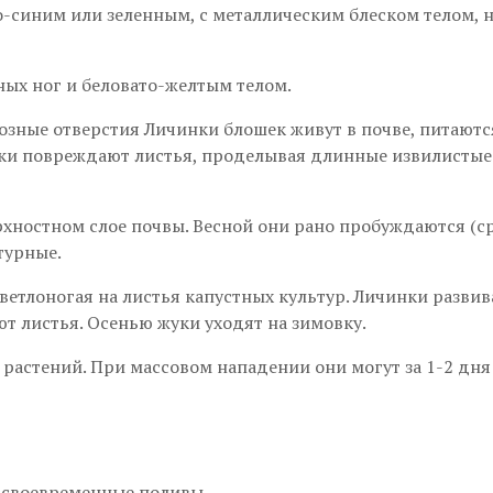
но-синим или зеленным, с металлическим блеском телом,
ных ног и беловато-желтым телом.
возные отверстия Личинки блошек живут в почве, питают
ки повреждают листья, проделывая длинные извилистые
хностном слое почвы. Весной они рано пробуждаются (ср
турные.
етлоногая на листья капустных культур. Личинки развива
т листья. Осенью жуки уходят на зимовку.
астений. При массовом нападении они могут за 1-2 дня
 своевременные поливы.