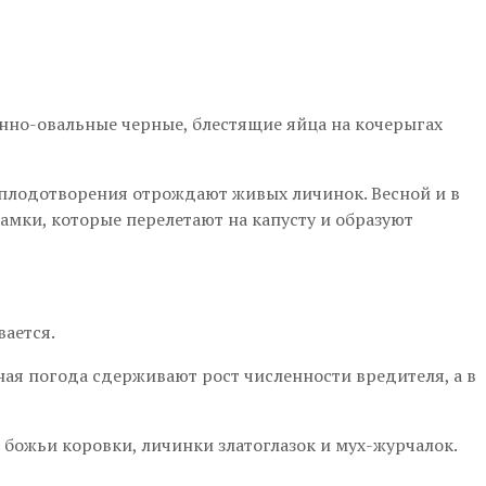
енно-овальные черные, блестящие яйца на кочерыгах
оплодотворения отрождают живых личинок. Весной и в
амки, которые перелетают на капусту и образуют
ается.
ая погода сдерживают рост численности вредителя, а в
божьи коровки, личинки златоглазок и мух-журчалок.