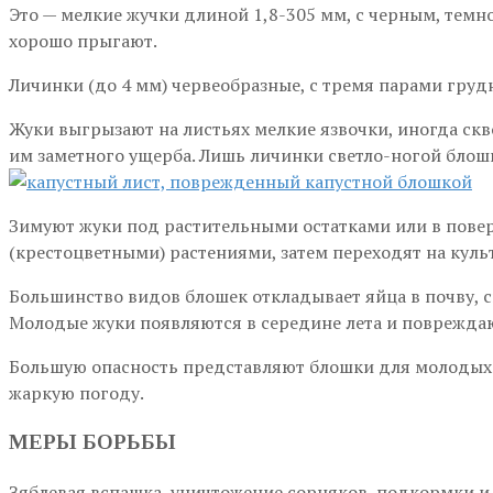
Это — мелкие жучки длиной 1,8-305 мм, с черным, тем
хорошо прыгают.
Личинки (до 4 мм) червеобразные, с тремя парами груд
Жуки выгрызают на листьях мелкие язвочки, иногда ск
им заметного ущерба. Лишь личинки светло-ногой блош
Зимуют жуки под растительными остатками или в повер
(крестоцветными) растениями, затем переходят на куль
Большинство видов блошек откладывает яйца в почву, св
Молодые жуки появляются в середине лета и повреждаю
Большую опасность представляют блошки для молодых р
жаркую погоду.
МЕРЫ БОРЬБЫ
Зяблевая вспашка, уничтожение сорняков, подкормки и