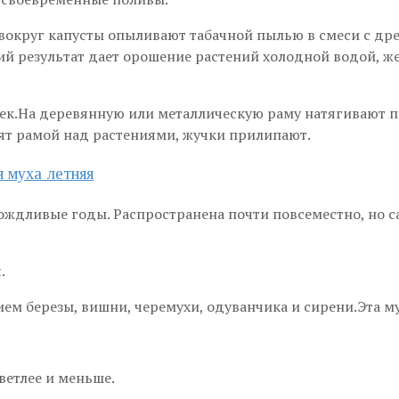
 вокруг капусты опыливают табачной пылью в смеси с др
 результат дает орошение растений холодной водой, ж
ек.На деревянную или металлическую раму натягивают п
ят рамой над растениями, жучки прилипают.
дождливые годы. Распространена почти повсеместно, но 
.
нием березы, вишни, черемухи, одуванчика и сирени.Эта м
ветлее и меньше.