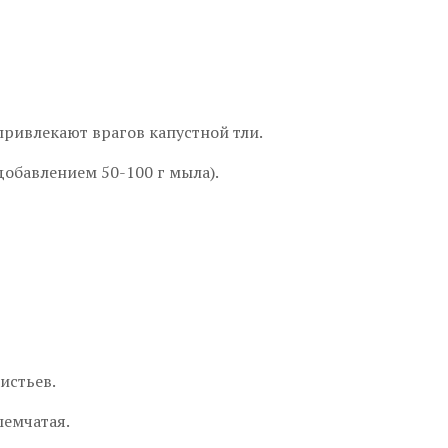
привлекают врагов капустной тли.
добавлением 50-100 г мыла).
истьев.
ыемчатая.