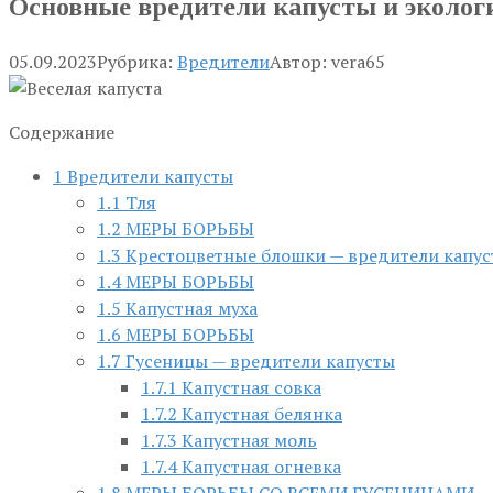
Основные вредители капусты и эколог
05.09.2023
Рубрика:
Вредители
Автор:
vera65
Содержание
1
Вредители капусты
1.1
Тля
1.2
МЕРЫ БОРЬБЫ
1.3
Крестоцветные блошки — вредители капу
1.4
МЕРЫ БОРЬБЫ
1.5
Капустная муха
1.6
МЕРЫ БОРЬБЫ
1.7
Гусеницы — вредители капусты
1.7.1
Капустная совка
1.7.2
Капустная белянка
1.7.3
Капустная моль
1.7.4
Капустная огневка
1.8
МЕРЫ БОРЬБЫ СО ВСЕМИ ГУСЕНИЦАМИ