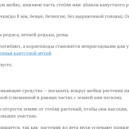
ю шейку, нижнюю часть стебля или вблизи капустного р
чки(до 8 мм, белые, безногие, без выраженной головы). 
редиса, летней редьки, репы.
погибают, а корнеплоды становятся непригодными для у
пусту.
ивающие средства — посыпать вокруг шейки растения на
ной (смешанной в равных частях с землей или песком).
тгрести землю от стебля растений, чтобы они высохли,
ольших участках.
ижается, так как растения до лета мухи успевают прижи