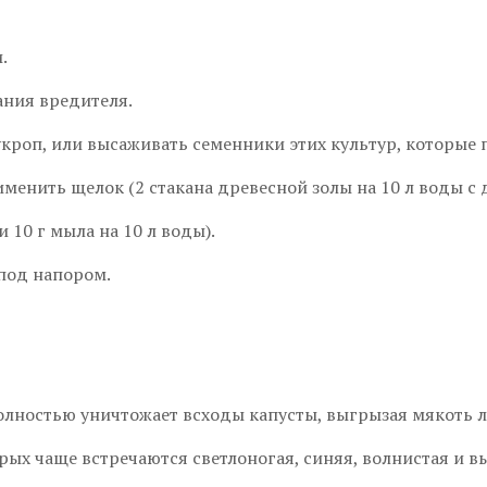
.
ания вредителя.
укроп, или высаживать семенники этих культур, которые 
менить щелок (2 стакана древесной золы на 10 л воды с 
 10 г мыла на 10 л воды).
 под напором.
лностью уничтожает всходы капусты, выгрызая мякоть л
рых чаще встречаются светлоногая, синяя, волнистая и в