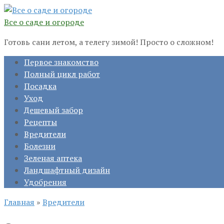
Перейти
к
Все о саде и огороде
контенту
Готовь сани летом, а телегу зимой! Просто о сложном!
Первое знакомство
Полный цикл работ
Посадка
Уход
Дешевый забор
Рецепты
Вредители
Болезни
Зеленая аптека
Ландшафтный дизайн
Удобрения
Главная
»
Вредители