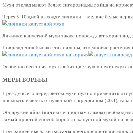
Мухи откладывают белые сигаровидные яйца на корневу
Через 5-10 дней выходят личинки — мелкие белые червя
Личинки капустной мухи также повреждают корнеплоды 
Повреждения бывают так сильны, что многие растения 
Особенно весенняя муха любит цветную и пекинскую ка
МЕРЫ БОРЬБЫ
Прежде всего перед летом мухи нужно применить отпуг
посыпать известью-пушенкой с креолином (20:1), табач
Обнаружив яйца (видимые простым глазом) необходимо о
самый простой способ борьбы с капустной мухой на неб
При ранней высадки рассады вредоносность личинок сн