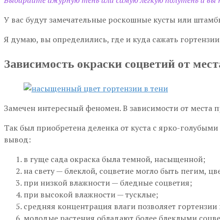
Выбирайте ажурную тень или самую легкую полутень и вы 
У вас будут замечательные роскошные кусты или штамб
Я думаю, вы определились, где и куда сажать гортензии
Зависимость окраски соцветий от мест
Замечен интересный феномен. В зависимости от места пр
Так был приобретена деленка от куста с ярко-голубыми
вывод:
в гуще сада окраска была темной, насыщенной;
на свету — блеклой, соцветие могло быть пегим, ц
при низкой влажности — бледные соцветия;
при высокой влажности — тусклые;
средняя концентрация влаги позволяет гортензии 
молодые растения обладают более блеклыми соцв