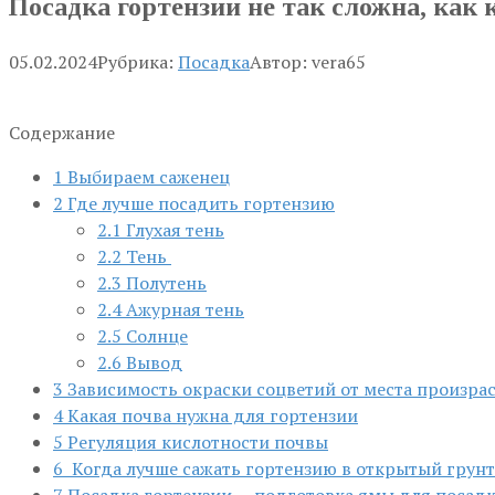
Посадка гортензии не так сложна, как 
05.02.2024
Рубрика:
Посадка
Автор:
vera65
Содержание
1
Выбираем саженец
2
Где лучше посадить гортензию
2.1
Глухая тень
2.2
Тень
2.3
Полутень
2.4
Ажурная тень
2.5
Солнце
2.6
Вывод
3
Зависимость окраски соцветий от места произра
4
Какая почва нужна для гортензии
5
Регуляция кислотности почвы
6
Когда лучше сажать гортензию в открытый грунт
7
Посадка гортензии — подготовка ямы для посад