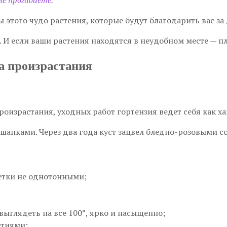
не прогадаете.
ы этого чудо растения, которые будут благодарить вас 
. И если ваши растения находятся в неудобном месте — п
а произрастания
оизрастания, уходных работ гортензия ведет себя как ха
 шапками. Через два года куст зацвел бледно-розовыми 
ветки не однотонными;
выглядеть на все 100°, ярко и насыщенно;
етиями;