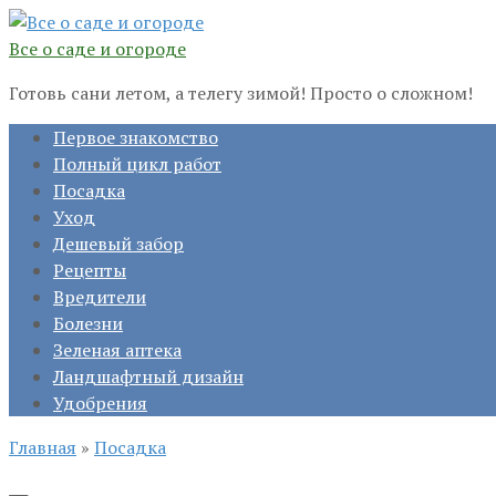
Перейти
к
Все о саде и огороде
контенту
Готовь сани летом, а телегу зимой! Просто о сложном!
Первое знакомство
Полный цикл работ
Посадка
Уход
Дешевый забор
Рецепты
Вредители
Болезни
Зеленая аптека
Ландшафтный дизайн
Удобрения
Главная
»
Посадка