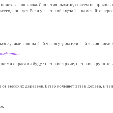
в поисках солнышка. Соцветия рыхлые, совсем не проявля
сего, попадет. Если у вас такой случай — намечайте перес
ься лучами солнца 4—5 часов утром или 4—5 часов после об
комфортно.
ркими окрасами будут не такие яркие, не такие крупные и
от высоких деревьев. Ветер колышет ветви дерева, и тен
е.