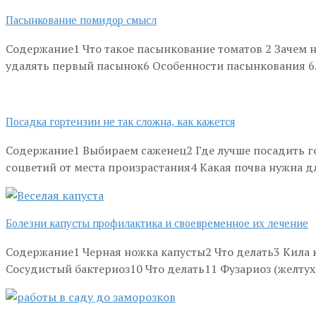
Пасынкование помидор смысл
Содержание1 Что такое пасынкование томатов 2 Зачем
удалять первый пасынок6 Особенности пасынкования 6
Посадка гортензии не так сложна, как кажется
Содержание1 Выбираем саженец2 Где лучше посадить гор
соцветий от места произрастания4 Какая почва нужна 
Болезни капусты профилактика и своевременное их лечение
Содержание1 Черная ножка капусты2 Что делать3 Кила к
Сосудистый бактериоз10 Что делать11 Фузариоз (желтух