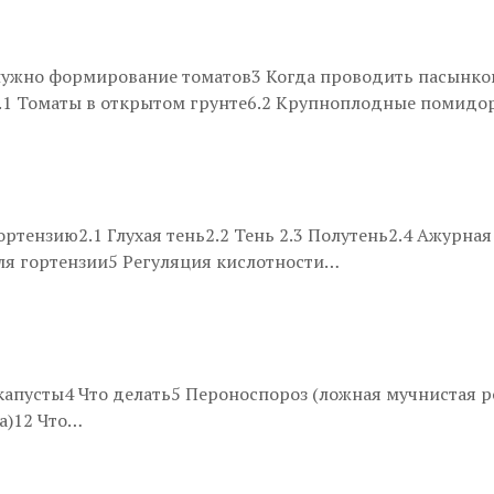
 нужно формирование томатов3 Когда проводить пасынко
.1 Томаты в открытом грунте6.2 Крупноплодные помидо
тензию2.1 Глухая тень2.2 Тень 2.3 Полутень2.4 Ажурная
для гортензии5 Регуляция кислотности…
апусты4 Что делать5 Пероноспороз (ложная мучнистая рос
а)12 Что…