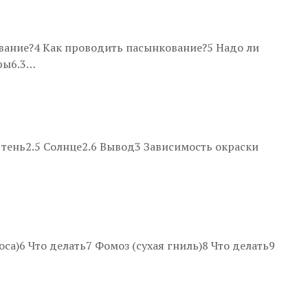
вание?4 Как проводить пасынкование?5 Надо ли
ры6.3…
 тень2.5 Солнце2.6 Вывод3 Зависимость окраски
а)6 Что делать7 Фомоз (сухая гниль)8 Что делать9