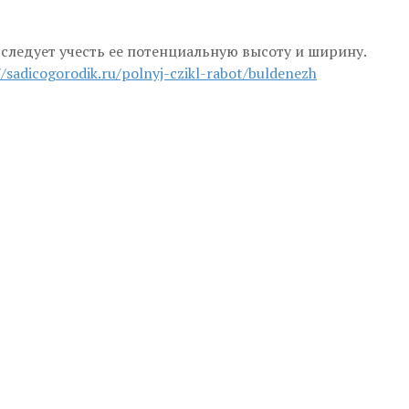
следует учесть ее потенциальную высоту и ширину.
//sadicogorodik.ru/polnyj-czikl-rabot/buldenezh