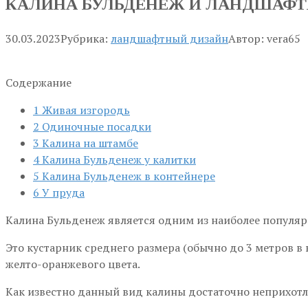
КАЛИНА БУЛЬДЕНЕЖ И ЛАНДШАФТ
30.03.2023
Рубрика:
ландшафтный дизайн
Автор:
vera65
Содержание
1
Живая изгородь
2
Одиночные посадки
3
Калина на штамбе
4
Калина Бульденеж у калитки
5
Калина Бульденеж в контейнере
6
У пруда
Калина Бульденеж является одним из наиболее популя
Это кустарник среднего размера (обычно до 3 метров в
желто-оранжевого цвета.
Как известно данный вид калины достаточно неприхотлив