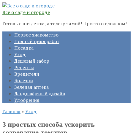
Перейти
к
Все о саде и огороде
контенту
Готовь сани летом, а телегу зимой! Просто о сложном!
Первое знакомство
Полный цикл работ
Посадка
Уход
Дешевый забор
Рецепты
Вредители
Болезни
Зеленая аптека
Ландшафтный дизайн
Удобрения
Главная
»
Уход
3 простых способа ускорить
созревание томатов