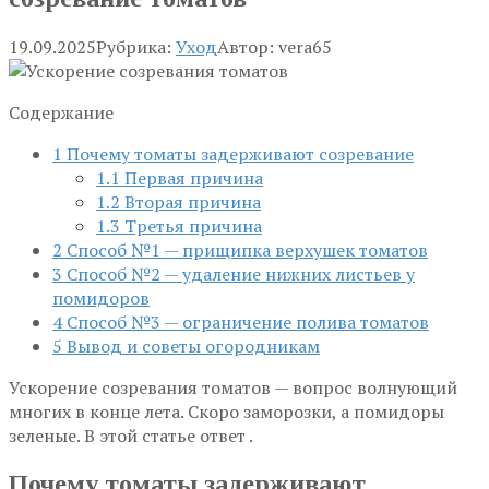
19.09.2025
Рубрика:
Уход
Автор:
vera65
Содержание
1
Почему томаты задерживают созревание
1.1
Первая причина
1.2
Вторая причина
1.3
Третья причина
2
Способ №1 — прищипка верхушек томатов
3
Способ №2 — удаление нижних листьев у
помидоров
4
Способ №3 — ограничение полива томатов
5
Вывод и советы огородникам
Ускорение созревания томатов — вопрос волнующий
многих в конце лета. Скоро заморозки, а помидоры
зеленые. В этой статье ответ .
Почему томаты задерживают